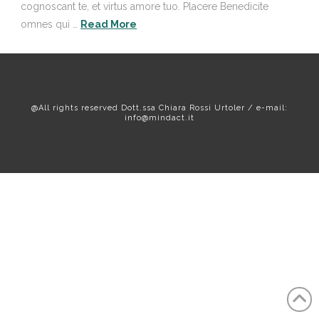
cognoscant te, et virtus amore tuo. Placere Benedicite
omnes qui …
Read More
@All rights reserved Dott.ssa Chiara Rossi Urtoler / e-mail:
info@mindact.it